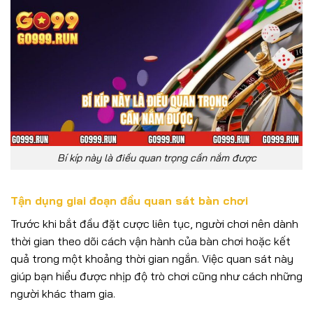
Bí kíp này là điều quan trọng cần nắm được
Tận dụng giai đoạn đầu quan sát bàn chơi
Trước khi bắt đầu đặt cược liên tục, người chơi nên dành
thời gian theo dõi cách vận hành của bàn chơi hoặc kết
quả trong một khoảng thời gian ngắn. Việc quan sát này
giúp bạn hiểu được nhịp độ trò chơi cũng như cách những
người khác tham gia.