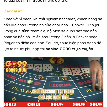
tư duy của mình trước những đối thủ.
Baccarat
Khác với xì dách, khi trải nghiệm baccarat, khách hàng sẽ
cần lựa chọn 1 trong ba cửa chơi: hòa – Banker – Player.
Trong quá trình tham gia, hội viên sẽ quan sát các bên
nhận và bốc bài, miễn sao 1 trong 2 bên là Banker hoặc
Player có điểm cao hơn. Sau đó, thực hiện phán đoán để
lựa ra người phù hợp tại
casino GO99 trực tuyến
.