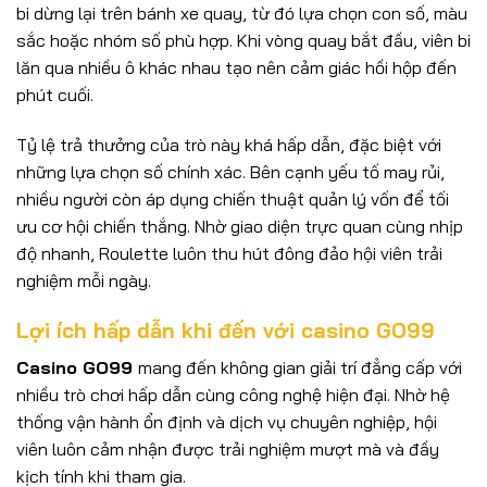
bi dừng lại trên bánh xe quay, từ đó lựa chọn con số, màu
sắc hoặc nhóm số phù hợp. Khi vòng quay bắt đầu, viên bi
lăn qua nhiều ô khác nhau tạo nên cảm giác hồi hộp đến
phút cuối.
Tỷ lệ trả thưởng của trò này khá hấp dẫn, đặc biệt với
những lựa chọn số chính xác. Bên cạnh yếu tố may rủi,
nhiều người còn áp dụng chiến thuật quản lý vốn để tối
ưu cơ hội chiến thắng. Nhờ giao diện trực quan cùng nhịp
độ nhanh, Roulette luôn thu hút đông đảo hội viên trải
nghiệm mỗi ngày.
Lợi ích hấp dẫn khi đến với casino GO99
Casino GO99
mang đến không gian giải trí đẳng cấp với
nhiều trò chơi hấp dẫn cùng công nghệ hiện đại. Nhờ hệ
thống vận hành ổn định và dịch vụ chuyên nghiệp, hội
viên luôn cảm nhận được trải nghiệm mượt mà và đầy
kịch tính khi tham gia.