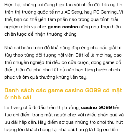
Hiện tại, chúng tôi đang hợp tác với nhiều đối tác uy tín
trên thị trường quốc tế như AE Sexy, hay PG Gaming,..Vì
thế, bạn có thể yên tâm phần nào trong quá trình trải
nghiệm dịch vụ chơi
game casino
cũng như thực hiện
chiến lược để nhận thưởng khủng.
Nhà cái hoàn toàn đủ khả năng đáp ứng nhu cầu giải trí
tùy theo từng đối tượng hội viên. Bất kể là mới hay cao
thủ chuyên nghiệp thì đều có cửa cược, dòng game cổ
điển, hiện đại phù cho tất cả các bạn từng bước chinh
phục và ôm quà thưởng khủng liền tay.
Danh sách các game casino GO99 có mặt
ở nhà cái
Là trang chủ đi đầu trên thị trường,
casino GO99
liên
tục ghi điểm trong mắt người chơi với nhiều phần quà và
ưu đãi hấp dẫn. Hãy điểm sơ qua những trò chơi thu hút
lượng lớn khách hàng tại nhà cái. Lưu ý là hãy ưu tiên