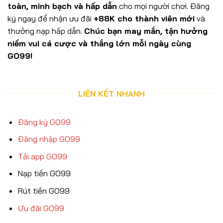
toàn, minh bạch và hấp dẫn
cho mọi người chơi. Đăng
ký ngay để nhận ưu đãi
+88K cho thành viên mới
và
thưởng nạp hấp dẫn.
Chúc bạn may mắn, tận hưởng
niềm vui cá cược và thắng lớn mỗi ngày cùng
GO99!
LIÊN KẾT NHANH
Đăng ký GO99
Đăng nhập GO99
Tải app GO99
Nạp tiền GO99
Rút tiền GO99
Ưu đãi GO99